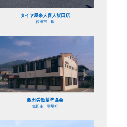
タイヤ屋来人喜人飯田店
INTERVIEW
飯田市 嶋
RECRUIT
CONTACT
飯田労働基準協会
飯田市 羽場町