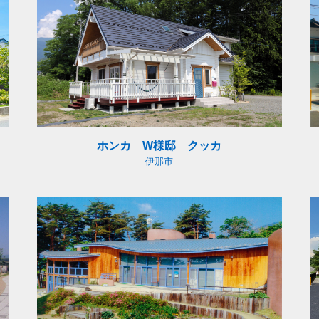
ホンカ W様邸 クッカ
伊那市