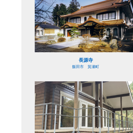
長源寺
飯田市 箕瀬町